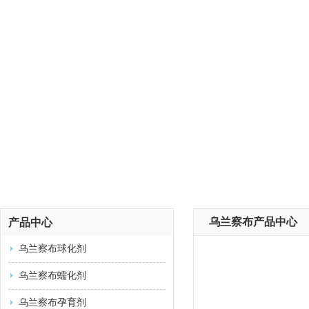
乌兰察布产品中心
产品中心
乌兰察布球化剂
乌兰察布蠕化剂
乌兰察布孕育剂